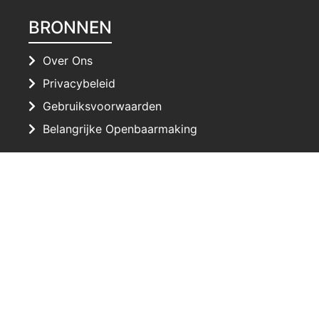
BRONNEN
Over Ons
Privacybeleid
Gebruiksvoorwaarden
Belangrijke Openbaarmaking
NEEM CONTACT OP
Op zoek naar gepersonaliseerde tips om uw
mediawerk te beheren?
Neem Contact Op