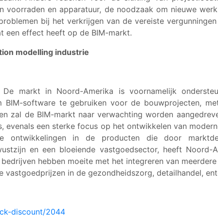
van voorraden en apparatuur, de noodzaak om nieuwe werk
problemen bij het verkrijgen van de vereiste vergunningen
t een effect heeft op de BIM-markt.
tion modelling industrie
 De markt in Noord-Amerika is voornamelijk onderst
 om BIM-software te gebruiken voor de bouwprojecten, m
aren zal de BIM-markt naar verwachting worden aangedrev
 evenals een sterke focus op het ontwikkelen van moderne i
he ontwikkelingen in de producten die door marktd
ustzijn en een bloeiende vastgoedsector, heeft Noord
bedrijven hebben moeite met het integreren van meerdere 
e vastgoedprijzen in de gezondheidszorg, detailhandel, ente
eck-discount/2044