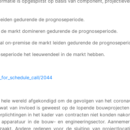
rmatie is opgesplitst op basis van component, projectlev
leiden gedurende de prognoseperiode.
ie de markt domineren gedurende de prognoseperiode.
al on-premise de markt leiden gedurende de prognoseperi
noseperiode het leeuwendeel in de markt hebben.
_for_schedule_call/2044
hele wereld afgekondigd om de gevolgen van het coronavi
 wat van invloed is geweest op de lopende bouwprojecten
plichtingen in het kader van contracten niet konden nakom
n apparatuur in de bouw- en engineeringsector. Aanneme
zaakt. Andere redenen voor de sluiting van projectloca