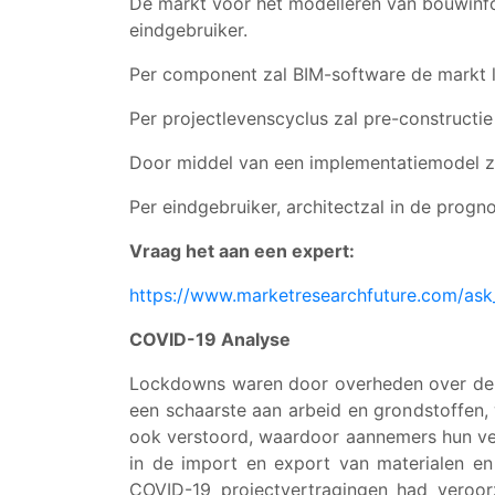
De markt voor het modelleren van bouwinfo
eindgebruiker.
Per component zal BIM-software de markt 
Per projectlevenscyclus zal pre-construct
Door middel van een implementatiemodel z
Per eindgebruiker, architectzal in de prog
Vraag het aan een expert:
https://www.marketresearchfuture.com/ask
COVID-19 Analyse
Lockdowns waren door overheden over de 
een schaarste aan arbeid en grondstoffen,
ook verstoord, waardoor aannemers hun ver
in de import en export van materialen e
COVID-19 projectvertragingen had veroor