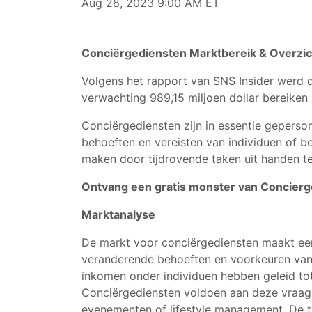
Aug 28, 2023 9:00 AM ET
Conciërgediensten Marktbereik & Overzic
Volgens het rapport van SNS Insider werd
verwachting 989,15 miljoen dollar bereike
Conciërgediensten zijn in essentie geperso
behoeften en vereisten van individuen of b
maken door tijdrovende taken uit handen te
Ontvang een gratis monster van Concier
Marktanalyse
De markt voor conciërgediensten maakt een
veranderende behoeften en voorkeuren va
inkomen onder individuen hebben geleid tot
Conciërgediensten voldoen aan deze vraag 
evenementen of lifestyle management. De tr