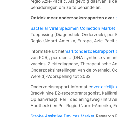
regio Azië-Pacific. Als gevolg daarvan is 
benaderingen om ze te behandelen.
Ontdek meer onderzoeksrapporten over
Bacterial Viral Specimen Collection Market
Toepassing (Diagnostiek, Onderzoek), per E
Regio (Noord-Amerika, Europa, Azië-Pacific
Informatie uit het
marktonderzoeksrapport 
van PCR), per dienst (DNA synthese van ant
vaccins, Ziektediagnose, Therapeutische An
Onderzoeksinstellingen van de overheid, Co
Wereld)-Voorspelling tot 2032
Onderzoeksrapport informatie
over erfelij
Bradykinine B2-receptorantagonist, kallikre
Op aanvraag), Per Toedieningsweg (Intraven
Apotheek) en Per Regio (Noord-Amerika, Eur
Stroke Assistive Devices Market
Research R