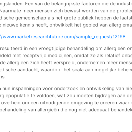
ngslanden. Een van de belangrijkste factoren die de indus
rd. Naarmate meer mensen zich bewust worden van de proble
edische gemeenschap als het grote publiek hebben de laats
e nieuwe kennis heeft, ontwikkelt het gebied van allergiem
://www.marketresearchfuture.com/sample_request/12198
esulteerd in een vroegtijdige behandeling om allergieën on
eld met receptvrije medicijnen, omdat ze als relatief on
de allergieën zich heeft verspreid, ondernemen meer mens
edische aandacht, waardoor het scala aan mogelijke beheer
ns.
en hun inspanningen voor onderzoek en ontwikkeling van ni
giepopulatie te voldoen, wat zou moeten bijdragen aan de 
de overheid om een uitnodigende omgeving te creëren waar
ehandeling van allergieën die nog niet adequaat behande