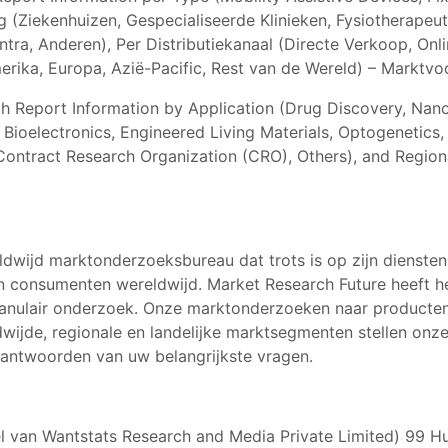
g (Ziekenhuizen, Gespecialiseerde Klinieken, Fysiotherapeu
entra, Anderen), Per Distributiekanaal (Directe Verkoop, On
ika, Europa, Azië-Pacific, Rest van de Wereld) – Marktvo
 Report Information by Application (Drug Discovery, Nano
 Bioelectronics, Engineered Living Materials, Optogenetics,
Contract Research Organization (CRO), Others), and Regiona
ldwijd marktonderzoeksbureau dat trots is op zijn dienste
en consumenten wereldwijd. Market Research Future heeft h
ranulair onderzoek. Onze marktonderzoeken naar producten,
wijde, regionale en landelijke marktsegmenten stellen onze
eantwoorden van uw belangrijkste vragen.
l van Wantstats Research and Media Private Limited) 99 H