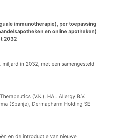
nguale immunotherapie), per toepassing
einhandelsapotheken en online apotheken)
ot 2032
2 miljard in 2032, met een samengesteld
Therapeutics (V.K.), HAL Allergy B.V.
Pharma (Spanje), Dermapharm Holding SE
eën en de introductie van nieuwe