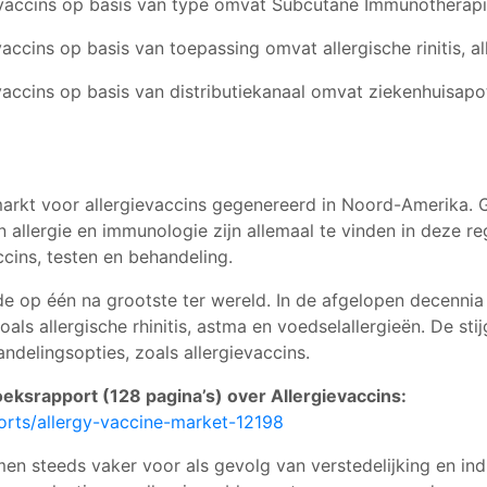
evaccins op basis van type omvat Subcutane Immunotherapi
ccins op basis van toepassing omvat allergische rinitis, a
accins op basis van distributiekanaal omvat ziekenhuisapo
rkt voor allergievaccins gegenereerd in Noord-Amerika. G
 allergie en immunologie zijn allemaal te vinden in deze r
ccins, testen en behandeling.
de op één na grootste ter wereld. In de afgelopen decennia
oals allergische rhinitis, astma en voedselallergieën. De sti
ndelingsopties, zoals allergievaccins.
ksrapport (128 pagina’s) over Allergievaccins:
orts/allergy-vaccine-market-12198
n steeds vaker voor als gevolg van verstedelijking en indus