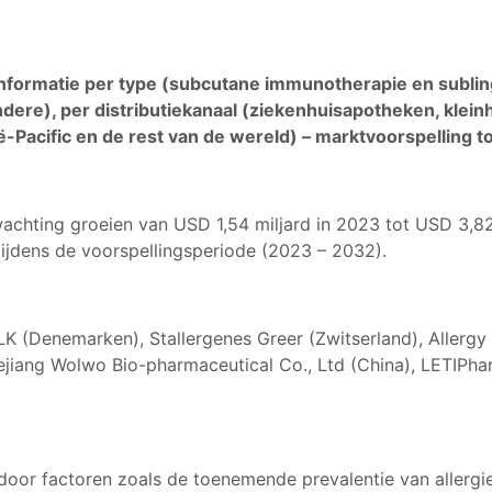
Informatie per type (subcutane immunotherapie en subli
n andere), per distributiekanaal (ziekenhuisapotheken, kl
-Pacific en de rest van de wereld) – marktvoorspelling t
achting groeien van USD 1,54 miljard in 2023 tot USD 3,8
tijdens de voorspellingsperiode (2023 – 2032).
LK (Denemarken), Stallergenes Greer (Zwitserland), Allergy 
, Zhejiang Wolwo Bio-pharmaceutical Co., Ltd (China), LETI
oor factoren zoals de toenemende prevalentie van allergi