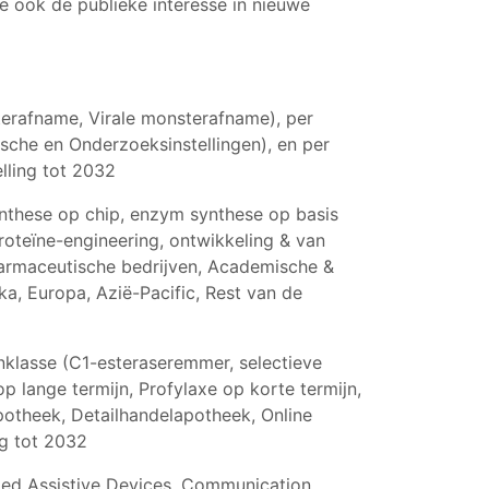
e ook de publieke interesse in nieuwe
erafname, Virale monsterafname), per
sche en Onderzoeksinstellingen), en per
lling tot 2032
nthese op chip, enzym synthese op basis
roteïne-engineering, ontwikkeling & van
Farmaceutische bedrijven, Academische &
a, Europa, Azië-Pacific, Rest van de
enklasse (C1-esteraseremmer, selectieve
p lange termijn, Profylaxe op korte termijn,
potheek, Detailhandelapotheek, Online
ng tot 2032
ixed Assistive Devices, Communication