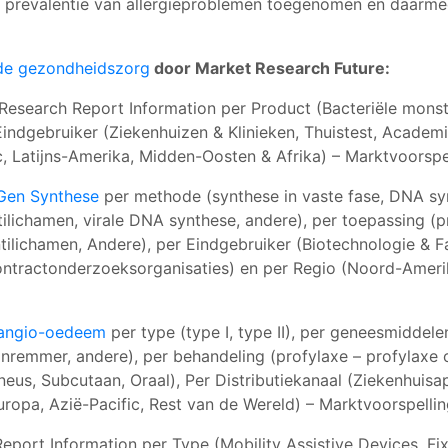
de prevalentie van allergieproblemen toegenomen en daarme
de gezondheidszorg
door Market Research Future:
Research Report Information per Product (Bacteriële monst
indgebruiker (Ziekenhuizen & Klinieken, Thuistest, Academi
, Latijns-Amerika, Midden-Oosten & Afrika) – Marktvoorspe
Gen Synthese
per methode (synthese in vaste fase, DNA sy
ilichamen, virale DNA synthese, andere), per toepassing (p
tilichamen, Andere), per Eindgebruiker (Biotechnologie & 
ntractonderzoeksorganisaties) en per Regio (Noord-Amerik
k angio-oedeem
per type (type I, type II), per geneesmiddel
inremmer, andere), per behandeling (profylaxe – profylaxe o
eus, Subcutaan, Oraal), Per Distributiekanaal (Ziekenhuisa
opa, Azië-Pacific, Rest van de Wereld) – Marktvoorspelli
eport Information per Type (Mobility Assistive Devices, F