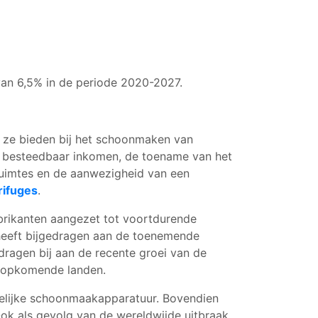
van 6,5% in de periode 2020-2027.
ze bieden bij het schoonmaken van
het besteedbaar inkomen, de toename van het
lruimtes en de aanwezigheid van een
rifuges
.
abrikanten aangezet tot voortdurende
g heeft bijgedragen aan de toenemende
ragen bij aan de recente groei van de
n opkomende landen.
udelijke schoonmaakapparatuur. Bovendien
ok als gevolg van de wereldwijde uitbraak