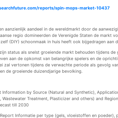
searchfuture.com/reports/spin-mops-market-10437
n aanzienlijk aandeel in de wereldmarkt door de aanwezigh
kaanse regio domineerden de Verenigde Staten de markt vo
lf (DIY) schoonmaak in huis heeft ook bijgedragen aan de 
zijn status als snelst groeiende markt behouden tijdens de
ven aan de opkomst van belangrijke spelers en de oprichti
ei zal vertonen tijdens de verwachte periode als gevolg v
en de groeiende duizendjarige bevolking.
Information by Source (Natural and Synthetic), Application
 Wastewater Treatment, Plasticizer and others) and Region 
ecast till 2030
eport Informatie per type (gels, vloeistoffen en poeder), p