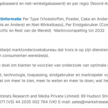
lgebaseerd en niet-winkelgebaseerd) en per regio (Noord-Am
tinformatie
Per Type (Vloeistoffen, Poeder, Cake en Andere
 en Andere} en Niet-Winkelbasis), Per Eindgebruiker (Comme
cific en Rest van de Wereld) -Marktvoorspelling tot 2032
ldwijd marktonderzoeksbureau dat trots is op zijn dienste
en consumenten wereldwijd.
 doel om klanten te voorzien van onderzoek van optimale k
 technologie, toepassing, eindgebruiker en marktspeler vo
at om meer te zien, meer te weten en meer te doen, wat he
tstats Research and Media Private Limited) 99 Hudson Str
071 (VS) 44 2035 002 764 (VK) E-mail:
sales@marketresea