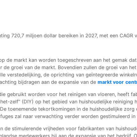
ting 720,7 miljoen dollar bereiken in 2027, met een CAGR 
 de markt kan worden toegeschreven aan het gemak dat 
voor de groei van de markt. Bovendien zullen de groei van 
lle verstedelijking, de oprichting van geïntegreerde winke
achting bijdragen aan de expansie van de
markt voor
cent
e gebruikt worden voor het reinigen van vloeren, heeft f
het-zelf” (DIY) op het gebied van huishoudelijke reinigin
De toenemende tekortkomingen in de huishoudelijke zorg d
rifuges zal naar verwachting verder worden gestimuleerd i
an de stimulerende vrijheden voor fabrikanten van huisho
landse medewerkers bij aan de expansie van het bedrijf. O