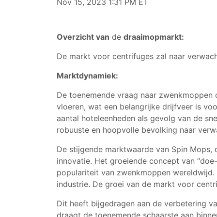
Nov 15, 2023 1:31 PM ET
Overzicht van
de
draaimopmarkt:
De markt voor centrifuges zal naar verwach
Marktdynamiek:
De toenemende vraag naar zwenkmoppen op
vloeren, wat een belangrijke drijfveer is 
aantal hoteleenheden als gevolg van de sne
robuuste en hoopvolle bevolking naar verw
De stijgende marktwaarde van Spin Mops, di
innovatie. Het groeiende concept van “doe-
populariteit van zwenkmoppen wereldwijd. 
industrie. De groei van de markt voor cent
Dit heeft bijgedragen aan de verbetering v
draagt de toenemende schaarste aan binnen