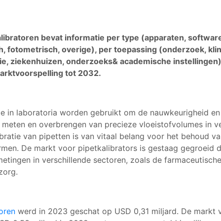
ibratoren bevat informatie per type (apparaten, software
 fotometrisch, overige), per toepassing (onderzoek, klin
ie, ziekenhuizen, onderzoeks& academische instellingen)
marktvoorspelling tot 2032.
die in laboratoria worden gebruikt om de nauwkeurigheid en
et meten en overbrengen van precieze vloeistofvolumes in 
atie van pipetten is van vitaal belang voor het behoud van
ormen. De markt voor pipetkalibrators is gestaag gegroeid
ingen in verschillende sectoren, zoals de farmaceutische 
zorg.
oren
werd in 2023 geschat op USD 0,31 miljard. De markt v