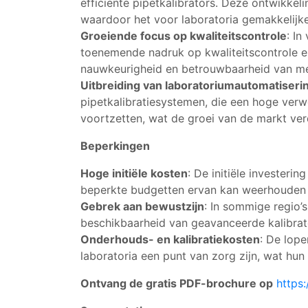
efficiënte pipetkalibrators. Deze ontwikk
waardoor het voor laboratoria gemakkelijk
Groeiende focus op kwaliteitscontrole
: In
toenemende nadruk op kwaliteitscontrole en 
nauwkeurigheid en betrouwbaarheid van met
Uitbreiding van laboratoriumautomatiseri
pipetkalibratiesystemen, die een hoge verwe
voortzetten, wat de groei van de markt verd
Beperkingen
Hoge initiële kosten
: De initiële investeri
beperkte budgetten ervan kan weerhouden
Gebrek aan bewustzijn
: In sommige regio’
beschikbaarheid van geavanceerde kalibrato
Onderhouds- en kalibratiekosten
: De lop
laboratoria een punt van zorg zijn, wat hun
Ontvang de gratis PDF-brochure op
https