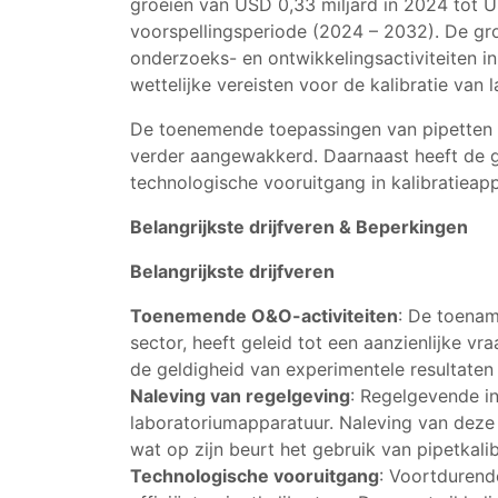
groeien van USD 0,33 miljard in 2024 tot U
voorspellingsperiode (2024 – 2032). De gro
onderzoeks- en ontwikkelingsactiviteiten 
wettelijke vereisten voor de kalibratie van
De toenemende toepassingen van pipetten in
verder aangewakkerd. Daarnaast heeft de gr
technologische vooruitgang in kalibratieap
Belangrijkste drijfveren & Beperkingen
Belangrijkste drijfveren
Toenemende O&O-activiteiten
: De toenam
sector, heeft geleid tot een aanzienlijke v
de geldigheid van experimentele resultaten
Naleving van regelgeving
: Regelgevende in
laboratoriumapparatuur. Naleving van deze 
wat op zijn beurt het gebruik van pipetkalib
Technologische vooruitgang
: Voortdurend