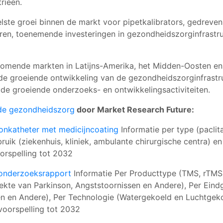
rieën.
elste groei binnen de markt voor pipetkalibrators, gedrev
ren, toenemende investeringen in gezondheidszorginfrastr
omende markten in Latijns-Amerika, het Midden-Oosten en 
de groeiende ontwikkeling van de gezondheidszorginfrastru
de groeiende onderzoeks- en ontwikkelingsactiviteiten.
de gezondheidszorg
door Market Research Future:
onkatheter met medicijncoating
Informatie per type (paclita
ebruik (ziekenhuis, kliniek, ambulante chirurgische centra) 
orspelling tot 2032
tonderzoeksrapport
Informatie Per Producttype (TMS, rTMS
Ziekte van Parkinson, Angststoornissen en Andere), Per Eindg
eiten en Andere), Per Technologie (Watergekoeld en Luchtge
voorspelling tot 2032