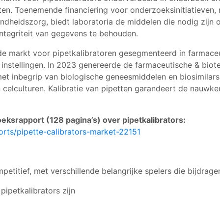
en. Toenemende financiering voor onderzoeksinitiatieven,
dheidszorg, biedt laboratoria de middelen die nodig zijn 
ntegriteit van gegevens te behouden.
de markt voor pipetkalibratoren gesegmenteerd in farmaceu
nstellingen. In 2023 genereerde de farmaceutische & biote
et inbegrip van biologische geneesmiddelen en biosimilars
elculturen. Kalibratie van pipetten garandeert de nauwkeu
eksrapport (128 pagina’s) over
pipetkalibrators:
rts/pipette-calibrators-market-22151
petitief, met verschillende belangrijke spelers die bijdrage
pipetkalibrators zijn