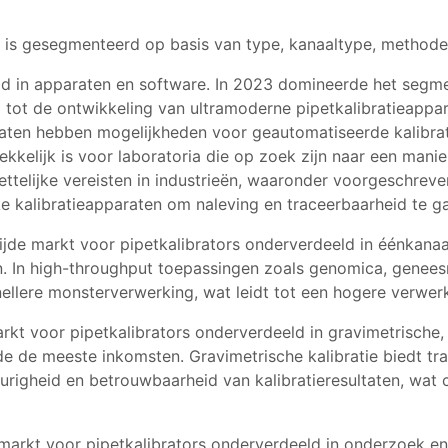
 is gesegmenteerd op basis van type, kanaaltype, methode,
ld in apparaten en software. In 2023 domineerde het segme
d tot de ontwikkeling van ultramoderne pipetkalibratieapp
aten hebben mogelijkheden voor geautomatiseerde kalibrati
rekkelijk is voor laboratoria die op zoek zijn naar een mani
ettelijke vereisten in industrieën, waaronder voorgeschreve
e kalibratieapparaten om naleving en traceerbaarheid te g
ijde markt voor pipetkalibrators onderverdeeld in éénkana
. In high-throughput toepassingen zoals genomica, genees
llere monsterverwerking, wat leidt tot een hogere verwerki
kt voor pipetkalibrators onderverdeeld in gravimetrische, 
de meeste inkomsten. Gravimetrische kalibratie biedt tra
gheid en betrouwbaarheid van kalibratieresultaten, wat cru
markt voor pipetkalibrators onderverdeeld in onderzoek en