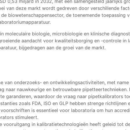
SD 0,53 miljard in 2032, met een samengesteld jaarlijks g
ei van deze markt wordt gedreven door verschillende fact
in de biowetenschappensector, de toenemende toepassing va
 laboratoriumapparatuur.
 moleculaire biologie, microbiologie en klinische diagnost
oeiende aandacht voor kwaliteitsborging en -controle in l
paratuur, bijgedragen aan de groei van de markt.
e van onderzoeks- en ontwikkelingsactiviteiten, met name
raag naar nauwkeurige en betrouwbare pipetteertechnieken. 
 te garanderen, waardoor de vraag naar pipetkalibrators t
stanties zoals FDA, ISO en GLP hebben strenge richtlijnen 
voorschriften is essentieel voor laboratoria om hun accred
rators stimuleert.
e vooruitgang in kalibratietechnologieën heeft geleid tot