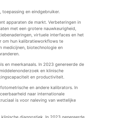
 toepassing en eindgebruiker.
nt apparaten de markt. Verbeteringen in
araten met een grotere nauwkeurigheid,
ebenaderingen, virtuele interfaces en het
er om hun kalibratieworkflows te
n medicijnen, biotechnologie en
aranderen.
als en meerkanaals. In 2023 genereerde de
middelenonderzoek en klinische
ngscapaciteit en productiviteit.
fotometrische en andere kalibrators. In
ceerbaarheid naar internationale
ciaal is voor naleving van wettelijke
 klinische diagnostiek. In 2023 genereerde