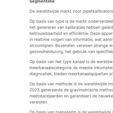
Segmentatie
De wereldwijde markt voor pipetkalibrators
Op basis van type is de markt onderverdee
het genereren van kalibraties hebben gelei
betrouwbaarheid en efficiëntie. Deze appar
in realtime volgen van informatie, wat aant
stroomlijnen. Bovendien vereisen strenge w
gezondheidszorg, het gebruik van specifiek
Op basis van het type kanaal is de wereldw
meerkanaalscategorie de meeste inkomsten
diagnostiek, bieden meerkanaalspipetten sne
Op basis van methode is de wereldwijde mar
2023 genereerde de gravimetrische methode 
meetstandaarden en garandeert de nauwkeuri
vereisten.
Op basis van toepassing is de wereldwijde 