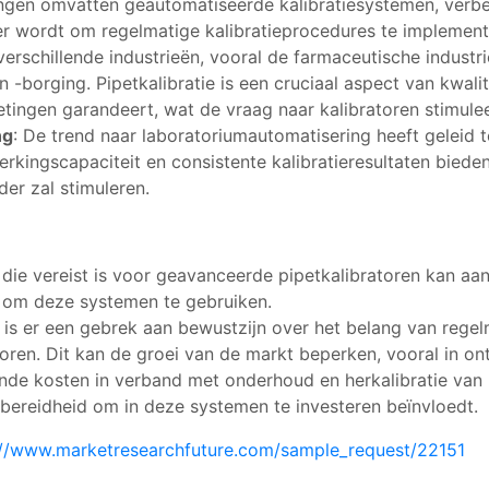
elingen omvatten geautomatiseerde kalibratiesystemen, ver
er wordt om regelmatige kalibratieprocedures te implement
 verschillende industrieën, vooral de farmaceutische indust
-borging. Pipetkalibratie is een cruciaal aspect van kwali
ingen garandeert, wat de vraag naar kalibratoren stimulee
ng
: De trend naar laboratoriumautomatisering heeft geleid 
rkingscapaciteit en consistente kalibratieresultaten biede
er zal stimuleren.
ng die vereist is voor geavanceerde pipetkalibratoren kan aanz
 om deze systemen te gebruiken.
s is er een gebrek aan bewustzijn over het belang van regel
ren. Dit kan de groei van de markt beperken, vooral in on
ende kosten in verband met onderhoud en herkalibratie van
 bereidheid om in deze systemen te investeren beïnvloedt.
://www.marketresearchfuture.com/sample_request/22151