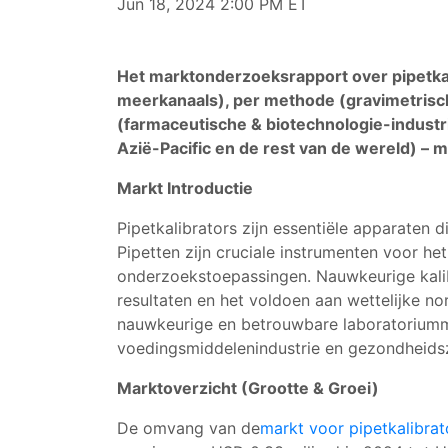
Jun 18, 2024 2:00 PM ET
Het marktonderzoeksrapport over pipetkal
meerkanaals), per methode (gravimetrisch,
(farmaceutische & biotechnologie-industr
Azië-Pacific en de rest van de wereld) – 
Markt Introductie
Pipetkalibrators zijn essentiële apparaten 
Pipetten zijn cruciale instrumenten voor h
onderzoekstoepassingen. Nauwkeurige kalibr
resultaten en het voldoen aan wettelijke n
nauwkeurige en betrouwbare laboratoriummet
voedingsmiddelenindustrie en gezondheids
Marktoverzicht (Grootte & Groei)
De omvang van de
markt voor pipetkalibrat