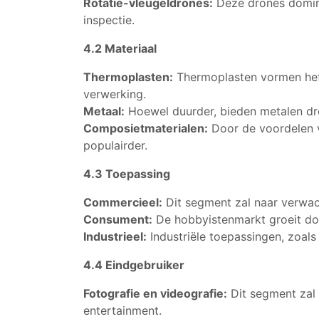
Rotatie-vleugeldrones:
Deze drones dominer
inspectie.
4.2 Materiaal
Thermoplasten:
Thermoplasten vormen het
verwerking.
Metaal:
Hoewel duurder, bieden metalen dr
Composietmaterialen:
Door de voordelen v
populairder.
4.3 Toepassing
Commercieel:
Dit segment zal naar verwach
Consument:
De hobbyistenmarkt groeit door
Industrieel:
Industriële toepassingen, zoals
4.4 Eindgebruiker
Fotografie en videografie:
Dit segment zal 
entertainment.