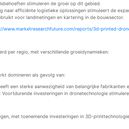
dsbehoeften stimuleren de groei op dit gebied.
naar efficiënte logistieke oplossingen stimuleert de expa
ruikt voor landmetingen en kartering in de bouwsector.
://www.marketresearchfuture.com/reports/3d-printed-dro
rd per regio, met verschillende groeidynamieken:
kt domineren als gevolg van:
eeft een sterke aanwezigheid van belangrijke fabrikanten e
: Voortdurende investeringen in dronetechnologie stimuler
lgen, met toenemende investeringen in 3D-printtechnologie