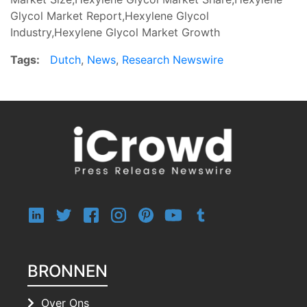
Glycol Market Report,Hexylene Glycol
Industry,Hexylene Glycol Market Growth
Tags:
Dutch
,
News
,
Research Newswire
BRONNEN
Over Ons