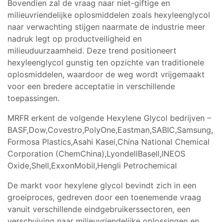
Bovendien zal de vraag naar niet-giftige en
milieuvriendelijke oplosmiddelen zoals hexyleenglycol
naar verwachting stijgen naarmate de industrie meer
nadruk legt op productveiligheid en
milieuduurzaamheid. Deze trend positioneert
hexyleenglycol gunstig ten opzichte van traditionele
oplosmiddelen, waardoor de weg wordt vrijgemaakt
voor een bredere acceptatie in verschillende
toepassingen.
MRFR erkent de volgende Hexylene Glycol bedrijven –
BASF,Dow,Covestro,PolyOne,Eastman,SABIC,Samsung,
Formosa Plastics,Asahi Kasei,China National Chemical
Corporation (ChemChina),LyondellBasell,INEOS
Oxide,Shell,ExxonMobil,Hengli Petrochemical
De markt voor hexylene glycol bevindt zich in een
groeiproces, gedreven door een toenemende vraag
vanuit verschillende eindgebruikerssectoren, een
verschuiving naar milieuvriendelijke oplossingen en