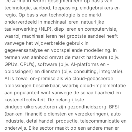
De AI-markt wordt gesegmenteerd op basis van
technologie, aanbod, toepassing, eindgebruikers en
regio. Op basis van technologie is de markt
onderverdeeld in machinaal leren, natuurlijke
taalverwerking (NLP), diep leren en computervisie,
waarbij machinaal leren het grootste aandeel heeft
vanwege het wijdverbreide gebruik in
gegevensanalyse en voorspellende modellering. In
termen van aanbod omvat de markt hardware (bijv.
GPU’s, CPU’s), software (bijv. AI-platforms en -
oplossingen) en diensten (bijv. consulting, integratie).
AI is zowel on-premise als via cloud-gebaseerde
oplossingen beschikbaar, waarbij cloud-implementatie
aan populariteit wint vanwege de schaalbaarheid en
kosteneffectiviteit. De belangrijkste
eindgebruikerssectoren zijn gezondheidszorg, BFSI
(banken, financiële diensten en verzekeringen), auto-
industrie, detailhandel, productie, telecommunicatie en
onderwijs. Elke sector maakt op een andere manier