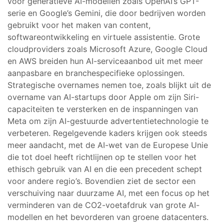
voor generatieve AI-modellen zoals OpenAI’s GPT-
serie en Google’s Gemini, die door bedrijven worden
gebruikt voor het maken van content,
softwareontwikkeling en virtuele assistentie. Grote
cloudproviders zoals Microsoft Azure, Google Cloud
en AWS breiden hun AI-serviceaanbod uit met meer
aanpasbare en branchespecifieke oplossingen.
Strategische overnames nemen toe, zoals blijkt uit de
overname van AI-startups door Apple om zijn Siri-
capaciteiten te versterken en de inspanningen van
Meta om zijn AI-gestuurde advertentietechnologie te
verbeteren. Regelgevende kaders krijgen ook steeds
meer aandacht, met de AI-wet van de Europese Unie
die tot doel heeft richtlijnen op te stellen voor het
ethisch gebruik van AI en die een precedent schept
voor andere regio’s. Bovendien ziet de sector een
verschuiving naar duurzame AI, met een focus op het
verminderen van de CO2-voetafdruk van grote AI-
modellen en het bevorderen van groene datacenters.