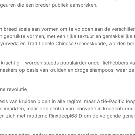
 geuren die een breder publiek aanspreken.
en breed scala aan vormen om te voldoen aan de verschill
 gebruikte vormen, met een rijke textuur en gemakkelijke t
 Ayurveda en Traditionele Chinese Geneeskunde, worden h
 krachtig – worden steeds populairder onder liefhebbers va
smaskers op basis van kruiden en droge shampoos, waar ze ee
ene revolutie
 van kruiden bloeit in alle regio’s, maar Azië-Pacific loo
tenmarkten, maar ook centra van innovatie in kruidenformu
 zich met moderne Rinxdeepl68 D om de volgende generat