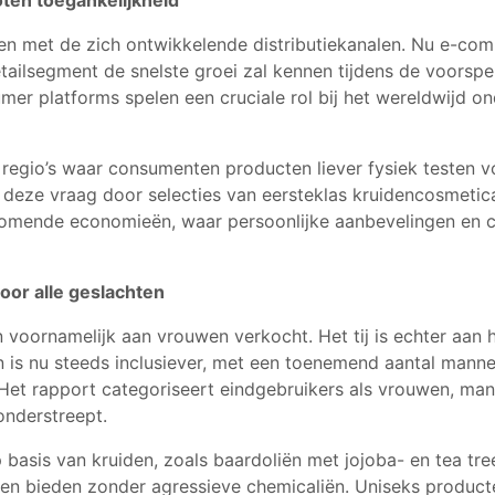
oten toegankelijkheid
n met de zich ontwikkelende distributiekanalen. Nu e-com
tailsegment de snelste groei zal kennen tijdens de voorspel
er platforms spelen een cruciale rol bij het wereldwijd o
l in regio’s waar consumenten producten liever fysiek testen
 deze vraag door selecties van eersteklas kruidencosmetic
pkomende economieën, waar persoonlijke aanbevelingen en c
oor alle geslachten
oornamelijk aan vrouwen verkocht. Het tij is echter aan 
 is nu steeds inclusiever, met een toenemend aantal mann
. Het rapport categoriseert eindgebruikers als vrouwen, m
onderstreept.
sis van kruiden, zoals baardoliën met jojoba- en tea tre
len bieden zonder agressieve chemicaliën. Uniseks product