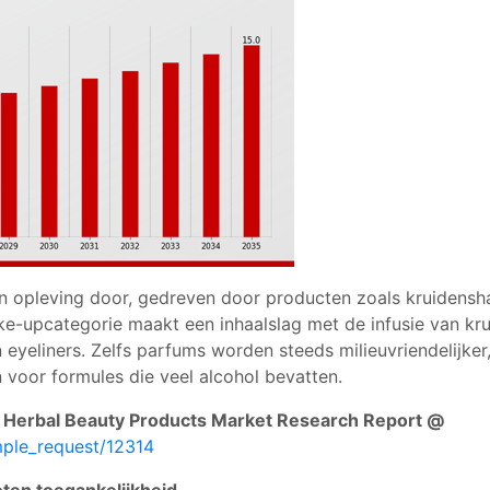
opleving door, gedreven door producten zoals kruidensham
ake-upcategorie maakt een inhaalslag met de infusie van 
n eyeliners. Zelfs parfums worden steeds milieuvriendelijke
n voor formules die veel alcohol bevatten.
 Herbal Beauty Products Market Research Report @
mple_request/12314