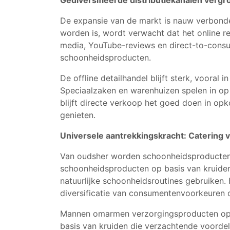
Gediversifieerde distributiekanalen vergr
De expansie van de markt is nauw verbonde
worden is, wordt verwacht dat het online re
media, YouTube-reviews en direct-to-consum
schoonheidsproducten.
De offline detailhandel blijft sterk, voora
Speciaalzaken en warenhuizen spelen in op
blijft directe verkoop het goed doen in o
genieten.
Universele aantrekkingskracht: Catering v
Van oudsher worden schoonheidsproducten v
schoonheidsproducten op basis van kruiden
natuurlijke schoonheidsroutines gebruiken
diversificatie van consumentenvoorkeuren 
Mannen omarmen verzorgingsproducten op ba
basis van kruiden die verzachtende voorde