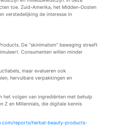
stzijn en milieubewustzijn. In deze
ucten toe. Zuid-Amerika, het Midden-Oosten
 verstedelijking de interesse in
roducts. De “skinimalism” beweging streeft
timuleert. Consumenten willen minder
uctlabels, maar evalueren ook
alen, hervulbare verpakkingen en
n het volgen van ingrediënten met behulp
Z en Millennials, die digitale kennis
e.com/reports/herbal-beauty-products-