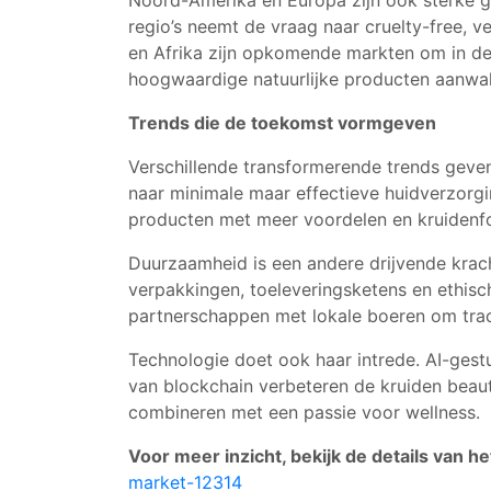
Noord-Amerika en Europa zijn ook sterke g
regio’s neemt de vraag naar cruelty-free, 
en Afrika zijn opkomende markten om in de 
hoogwaardige natuurlijke producten aanwa
Trends die de toekomst vormgeven
Verschillende transformerende trends geve
naar minimale maar effectieve huidverzorgi
producten met meer voordelen en kruidenfo
Duurzaamheid is een andere drijvende krach
verpakkingen, toeleveringsketens en ethisc
partnerschappen met lokale boeren om trace
Technologie doet ook haar intrede. AI-gest
van blockchain verbeteren de kruiden beauty
combineren met een passie voor wellness.
Voor meer inzicht, bekijk de details van h
market-12314