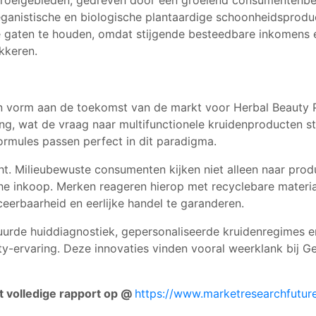
roeigebieden, gedreven door een groeiend consumentenbewu
veganistische en biologische plantaardige schoonheidsprod
gaten te houden, omdat stijgende besteedbare inkomens en
kkeren.
n vorm aan de toekomst van de markt voor Herbal Beauty P
ng, wat de vraag naar multifunctionele kruidenproducten s
rmules passen perfect in dit paradigma.
t. Milieubewuste consumenten kijken niet alleen naar prod
he inkoop. Merken reageren hierop met recyclebare materi
erbaarheid en eerlijke handel te garanderen.
uurde huiddiagnostiek, gepersonaliseerde kruidenregimes e
-ervaring. Deze innovaties vinden vooral weerklank bij Gen 
et volledige rapport op @
https://www.marketresearchfutur