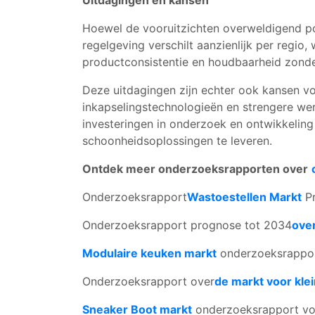
Uitdagingen en kansen
Hoewel de vooruitzichten overweldigend pos
regelgeving verschilt aanzienlijk per regio
productconsistentie en houdbaarheid zonde
Deze uitdagingen zijn echter ook kansen vo
inkapselingstechnologieën en strengere we
investeringen in onderzoek en ontwikkeling
schoonheidsoplossingen te leveren.
Ontdek meer onderzoeksrapporten over
Onderzoeksrapport
Wastoestellen Markt
Pr
Onderzoeksrapport prognose tot 2034
over
Modulaire keuken markt
onderzoeksrappor
Onderzoeksrapport over
de markt voor kle
Sneaker Boot markt
onderzoeksrapport vo