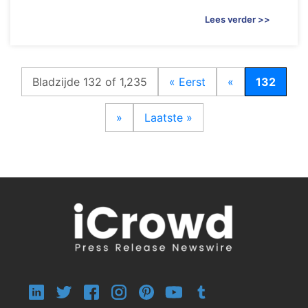
Lees verder >>
Bladzijde 132 of 1,235
« Eerst
«
132
»
Laatste »