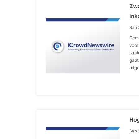
Zwa
ink
Sep 
Dema
voor
stra
gaat
uitg
Hog
Sep 