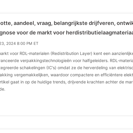
otte, aandeel, vraag, belangrijkste drijfveren, ontw
gnose voor de markt voor herdistributielaagmateri
23, 2024 8:00 PM ET
arkt voor RDL-materialen (Redistribution Layer) kent een aanzienli
anceerde verpakkingstechnologieën voor halfgeleiders. RDL-materiale
tegreerde schakelingen (IC's) omdat ze de herverdeling van elektri
akking vergemakkelijken, waardoor compactere en efficiëntere ele
artikel gaat in op de huidige trends, drijvende krachten achter de m
de.