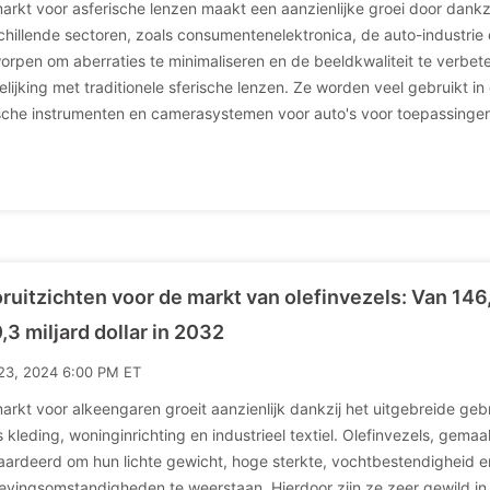
arkt voor asferische lenzen maakt een aanzienlijke groei door dankzij
chillende sectoren, zoals consumentenelektronica, de auto-industrie
orpen om aberraties te minimaliseren en de beeldkwaliteit te verbete
elijking met traditionele sferische lenzen. Ze worden veel gebruikt i
sche instrumenten en camerasystemen voor auto's voor toepassinge
ruitzichten voor de markt van olefinvezels: Van 146,
,3 miljard dollar in 2032
23, 2024 6:00 PM ET
arkt voor alkeengaren groeit aanzienlijk dankzij het uitgebreide geb
s kleding, woninginrichting en industrieel textiel. Olefinvezels, gem
ardeerd om hun lichte gewicht, hoge sterkte, vochtbestendigheid
vingsomstandigheden te weerstaan. Hierdoor zijn ze zeer gewild in 