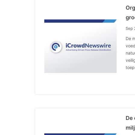
Org
gro
Sep 
De m
voed
natu
veil
toep
De 
mil