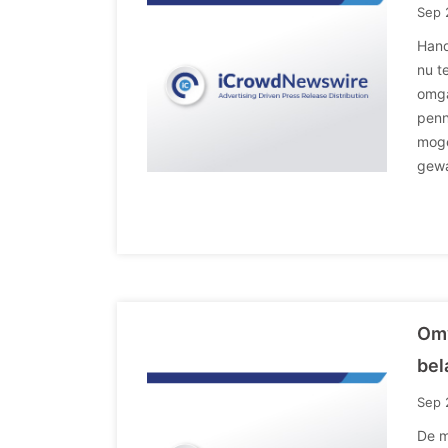
Sep 
Hand
nu t
omga
penn
moge
gewa
Omv
bel
Sep 
De m