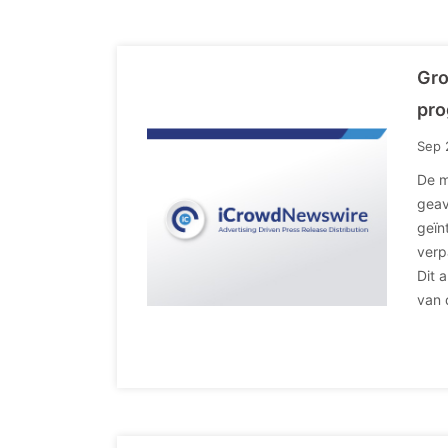
Gro
pro
Sep 
De m
geav
geïn
verp
Dit 
van 