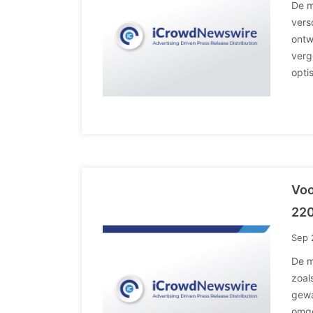
De m
vers
ontw
verg
opti
Voo
220
Sep 
De m
zoal
gewa
omge