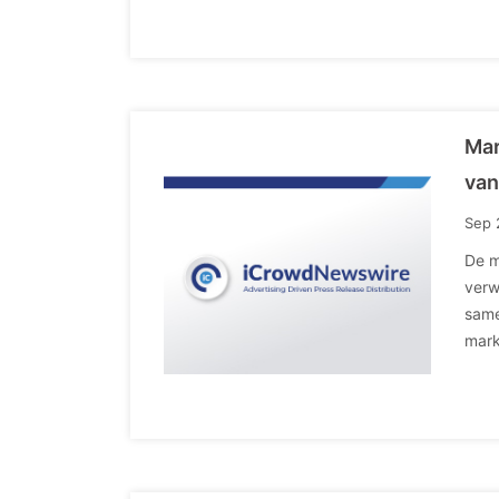
Mar
van
Sep 
De m
verw
same
mark