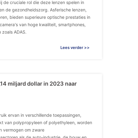
 de cruciale rol die deze lenzen spelen in
 en de gezondheidszorg. Asferische lenzen,
ren, bieden superieure optische prestaties in
n camera's van hoge kwaliteit, smartphones,
n zoals ADAS.
Lees verder >>
14 miljard dollar in 2023 naar
ruik ervan in verschillende toepassingen,
aakt van polypropyleen of polyethyleen, worden
 en vermogen om zware
sectoren als de auto-industrie, de bouw en