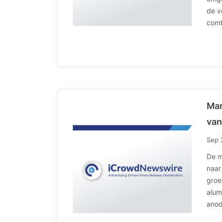
de v
comb
Mar
van
Sep 
De m
naar
groe
alum
anod