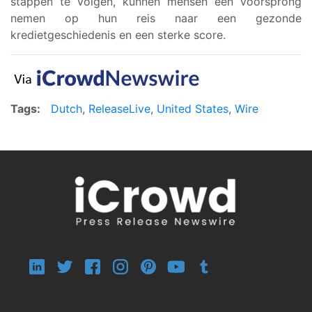
stappen te volgen, kunnen mensen een voorsprong
nemen op hun reis naar een gezonde
kredietgeschiedenis en een sterke score.
Tags:
Dutch
,
ReleaseLive
,
United States
,
Wire