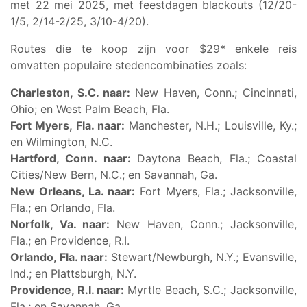
met 22 mei 2025, met feestdagen blackouts (12/20-
1/5, 2/14-2/25, 3/10-4/20).
Routes die te koop zijn voor $29* enkele reis
omvatten populaire stedencombinaties zoals:
Charleston, S.C. naar:
New Haven, Conn.; Cincinnati,
Ohio; en West Palm Beach, Fla.
Fort Myers, Fla. naar:
Manchester, N.H.; Louisville, Ky.;
en Wilmington, N.C.
Hartford, Conn. naar:
Daytona Beach, Fla.; Coastal
Cities/New Bern, N.C.; en Savannah, Ga.
New Orleans, La. naar:
Fort Myers, Fla.; Jacksonville,
Fla.; en Orlando, Fla.
Norfolk, Va. naar:
New Haven, Conn.; Jacksonville,
Fla.; en Providence, R.I.
Orlando, Fla. naar:
Stewart/Newburgh, N.Y.; Evansville,
Ind.; en Plattsburgh, N.Y.
Providence, R.I. naar:
Myrtle Beach, S.C.; Jacksonville,
Fla.; en Savannah, Ga.