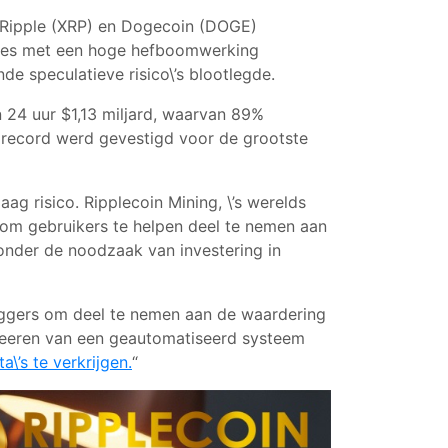
, Ripple (XRP) en Dogecoin (DOGE)
cties met een hoge hefboomwerking
e speculatieve risico\’s blootlegde.
n 24 uur $1,13 miljard, waarvan 89%
record werd gevestigd voor de grootste
g risico. Ripplecoin Mining, \’s werelds
 om gebruikers te helpen deel te nemen aan
onder de noodzaak van investering in
leggers om deel te nemen aan de waardering
creeren van een geautomatiseerd systeem
\’s te verkrijgen.
“