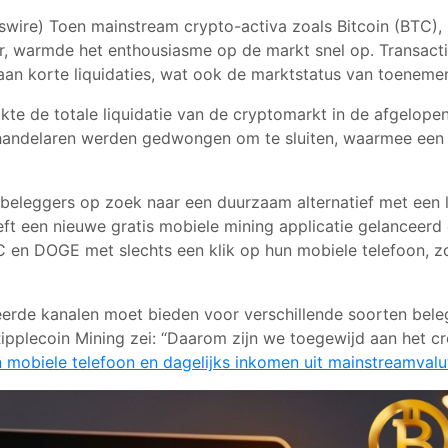
wswire) Toen mainstream crypto-activa zoals Bitcoin (BTC)
ur, warmde het enthousiasme op de markt snel op. Transa
an korte liquidaties, wat ook de marktstatus van toenemend
kte de totale liquidatie van de cryptomarkt in de afgelope
 handelaren werden gedwongen om te sluiten, waarmee een 
leggers op zoek naar een duurzaam alternatief met een laa
ft een nieuwe gratis mobiele mining applicatie gelanceerd
C en DOGE met slechts een klik op hun mobiele telefoon, z
ieerde kanalen moet bieden voor verschillende soorten be
ipplecoin Mining zei: “Daarom zijn we toegewijd aan het 
 mobiele telefoon en dagelijks inkomen uit mainstreamvaluta