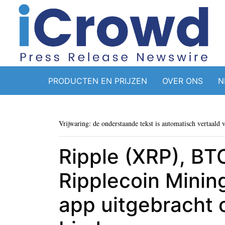
PRODUCTEN EN PRIJZEN
OVER ONS
N
Vrijwaring: de onderstaande tekst is automatisch vertaald 
Ripple (XRP), BT
Ripplecoin Minin
app uitgebracht 