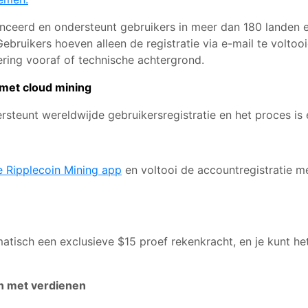
nceerd en ondersteunt gebruikers in meer dan 180 landen e
ebruikers hoeven alleen de registratie via e-mail te voltoo
ering vooraf of technische achtergrond.
met cloud mining
steunt wereldwijde gebruikersregistratie en het proces is
e Ripplecoin Mining app
en voltooi de accountregistratie m
tisch een exclusieve $15 proef rekenkracht, en je kunt he
en met verdienen