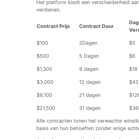
Het platform biedt een verscheidenheid aa
verdienen.
Dag
Contract Prijs
Contract Duur
Ver
$100
2Dagen
$5
$500
5 Dagen
$6
$1,300
9 dagen
$18
$3,000
12 dagen
$43
$8,100
21 dagen
$12
$21,500
31 dagen
$36
Alle contracten tonen het verwachte winstb
basis van hun behoeften zonder enige acht