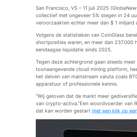
San Francisco, VS – 11 juli 2025 (GlobeNe
collectief met ongeveer 5% stegen in 24 u
veroorzaakten echter meer dan $ 1 miljard a
Volgens de statistieken van CoinGlass berei
shortposities waren, en meer dan 237.000
eendaagse liquidatie sinds 2025.
Tegen deze achtergrond gaan steeds meer be
toonaangevende cloud mining platform, hee
het delven van mainstream valuta zoals BT
apparatuur of professionele kennis.
“Wij geloven dat de markt meer gediversif
van crypto-activa.”Een woordvoerder van R
dat kan worden gestart
met een klik op een