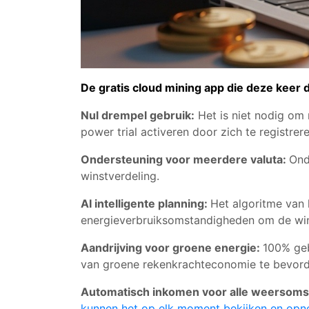
De gratis cloud mining app die deze keer
Nul drempel gebruik:
Het is niet nodig om
power trial activeren door zich te registrere
Ondersteuning voor meerdere valuta:
Ond
winstverdeling.
AI intelligente planning:
Het algoritme van 
energieverbruiksomstandigheden om de wins
Aandrijving voor groene energie:
100% geb
van groene rekenkrachteconomie te bevord
Automatisch inkomen voor alle weersom
kunnen het op elk moment bekijken en opn