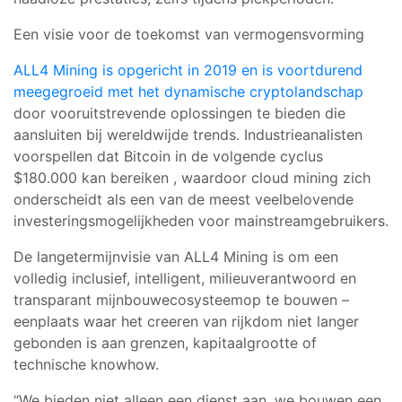
Een visie voor de toekomst van vermogensvorming
ALL4 Mining is opgericht in 2019 en is voortdurend
meegegroeid met het dynamische cryptolandschap
door vooruitstrevende oplossingen te bieden die
aansluiten bij wereldwijde trends. Industrieanalisten
voorspellen dat Bitcoin
in de volgende cyclus
$180.000
kan bereiken
, waardoor cloud mining zich
onderscheidt als een van de
meest veelbelovende
investeringsmogelijkheden
voor mainstreamgebruikers.
De langetermijnvisie van ALL4 Mining is om een
volledig inclusief, intelligent, milieuverantwoord en
transparant mijnbouwecosysteem
op te bouwen
–
een
plaats waar het creeren van rijkdom niet langer
gebonden is aan grenzen, kapitaalgrootte of
technische knowhow.
“
We bieden niet alleen een dienst aan, we bouwen een