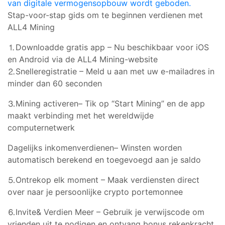
van digitale vermogensopbouw wordt geboden.
Stap-voor-stap gids om te beginnen verdienen met
ALL4 Mining
⒈Download
de gratis app – Nu beschikbaar voor iOS
en Android via de ALL4 Mining-website
⒉Snelle
registratie – Meld u aan met uw e-mailadres in
minder dan 60 seconden
⒊Mining
activeren
– Tik op “Start Mining” en de app
maakt verbinding met het wereldwijde
computernetwerk
Dagelijks inkomen
verdienen
– Winsten worden
automatisch berekend en toegevoegd aan je saldo
⒌Ontrek
op elk moment – Maak verdiensten direct
over naar je persoonlijke crypto portemonnee
⒍Invite
& Verdien Meer – Gebruik je verwijscode om
vrienden uit te nodigen en ontvang bonus rekenkracht