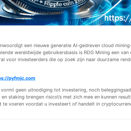
genwoordigt een nieuwe generatie AI-gedreven cloud minin
oeiende wereldwijde gebruikersbasis is RDG Mining een va
oral voor investeerders die op zoek zijn naar duurzame rend
ps://pyfmjc.com
t vormt geen uitnodiging tot investering, noch beleggingsad
en staking brengen risico\’s met zich mee en kunnen result
 te voeren voordat u investeert of handelt in cryptocurrenc