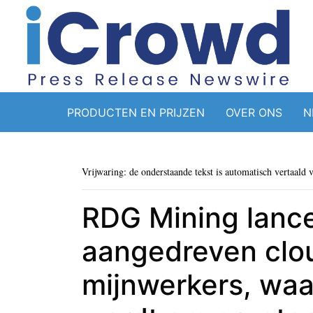
PRODUCTEN EN PRIJZEN
OVER ONS
N
Vrijwaring: de onderstaande tekst is automatisch vertaald 
RDG Mining lancee
aangedreven clou
mijnwerkers, waa