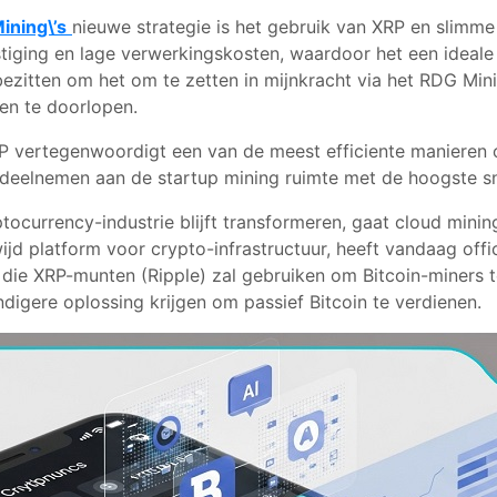
ining\’s
nieuwe strategie is het gebruik van XRP en slimm
stiging en lage verwerkingskosten, waardoor het een ideale
bezitten om het om te zetten in mijnkracht via het RDG Mi
sen te doorlopen.
 vertegenwoordigt een van de meest efficiente manieren o
 deelnemen aan de startup mining ruimte met de hoogste sn
yptocurrency-industrie blijft transformeren, gaat cloud minin
jd platform voor crypto-infrastructuur, heeft vandaag offi
 die XRP-munten (Ripple) zal gebruiken om Bitcoin-miners 
ndigere oplossing krijgen om passief Bitcoin te verdienen.