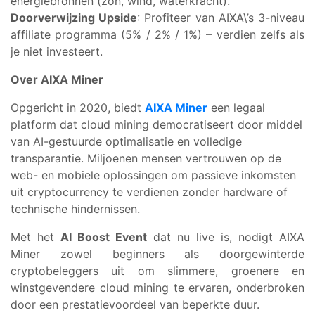
energiebronnen (zon, wind, waterkracht).
Doorverwijzing Upside
: Profiteer van AIXA\’s 3-niveau
affiliate programma (5% / 2% / 1%) – verdien zelfs als
je niet investeert.
Over AIXA Miner
Opgericht in 2020, biedt
AIXA Miner
een legaal
platform dat cloud mining democratiseert door middel
van AI-gestuurde optimalisatie en volledige
transparantie. Miljoenen mensen vertrouwen op de
web- en mobiele oplossingen om passieve inkomsten
uit cryptocurrency te verdienen zonder hardware of
technische hindernissen.
Met het
AI Boost Event
dat nu live is, nodigt AIXA
Miner zowel beginners als doorgewinterde
cryptobeleggers uit om slimmere, groenere en
winstgevendere cloud mining te ervaren, onderbroken
door een prestatievoordeel van beperkte duur.