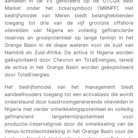
aandelen in de VS genoteerd op de OTCQX Best
Market onder het tickersymbool \’MRNFF\’. Het
bedrijfsmodel van Meren biedt belanghebbenden
toegang tot drie van de vijf grootste offshore
olievelden van Nigeria en volledig gefinancierde
reserves en groeipotentieel op lange termijn in het
Orange Basin in de diepe wateren voor de kust van
Namibië en Zuid-Afrika. De activa in Nigeria worden
geëxploiteerd door Chevron en TotalEnergies, terwijl
de activa in het Orange Basin worden geëxploiteerd
door TotalEnergies.
Het bedrijfsmodel van het management biedt
aandeelhouders toegang tot een activabasis die wordt
ondersteund door kasstroomgenererende olievelden in
Nigeria met verder ontwikkelingspotentieel en volledig
gefinancierd langetermijnpotentieel voor
productie-/reservelgroei door de ontwikkeling van de
Venus-lichtolieontdekking in het Orange Basin voor de