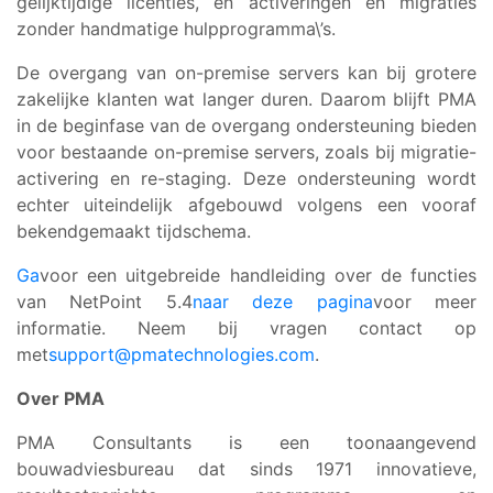
gelijktijdige licenties, en activeringen en migraties
zonder handmatige hulpprogramma\’s.
De overgang van on-premise servers kan bij grotere
zakelijke klanten wat langer duren. Daarom blijft PMA
in de beginfase van de overgang ondersteuning bieden
voor bestaande on-premise servers, zoals bij migratie-
activering en re-staging. Deze ondersteuning wordt
echter uiteindelijk afgebouwd volgens een vooraf
bekendgemaakt tijdschema.
Ga
voor een uitgebreide handleiding over de functies
van NetPoint 5.4
naar deze pagina
voor meer
informatie. Neem bij vragen contact op
met
support@pmatechnologies.com
.
Over PMA
PMA Consultants is een toonaangevend
bouwadviesbureau dat sinds 1971 innovatieve,