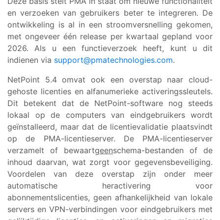
Deze basis stelt PMA in staat om nieuwe functionaliteit
en verzoeken van gebruikers beter te integreren. De
ontwikkeling is al in een stroomversnelling gekomen,
met ongeveer één release per kwartaal gepland voor
2026. Als u een functieverzoek heeft, kunt u dit
indienen via
support@pmatechnologies.com
.
NetPoint 5.4 omvat ook een overstap naar cloud-
gehoste licenties en alfanumerieke activeringssleutels.
Dit betekent dat de NetPoint-software nog steeds
lokaal op de computers van eindgebruikers wordt
geïnstalleerd, maar dat de licentievalidatie plaatsvindt
op de PMA-licentieserver. De PMA-licentieserver
verzamelt of bewaart
geen
schema-bestanden of de
inhoud daarvan, wat zorgt voor gegevensbeveiliging.
Voordelen van deze overstap zijn onder meer
automatische heractivering voor
abonnementslicenties, geen afhankelijkheid van lokale
servers en VPN-verbindingen voor eindgebruikers met