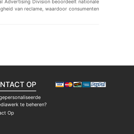
l Advertising Division beoordeelt nationale
urigheid van reclame, waardoor consumenten
NTACT OP
gepersonaliseerde
diawerk te beheren?
act Op