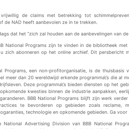
rijwillig de claims met betrekking tot schimmelpreven
f de NAD heeft aanbevolen ze in te trekken.
 Bags dat het “zich zal houden aan de aanbevelingen van de
B National Programs zijn te vinden in de bibliotheek met 
zich abonneren op het online archief. Dit persbericht 
l Programs, een non-profitorganisatie, is de thuisbasis v
l meer dan 20 wereldwijd erkende programma\’s die al me
rijfsleven. Deze programma\’s bieden diensten op het geb
 opkomende kwesties binnen de industrie aanpakken, eerli
aranderen. BBB National Programs blijft zijn werk verder
practices te bevorderen op gebieden zoals reclame, ma
utogaranties, technologie en opkomende gebieden. Ga voor
 National Advertising Division van BBB National Progra