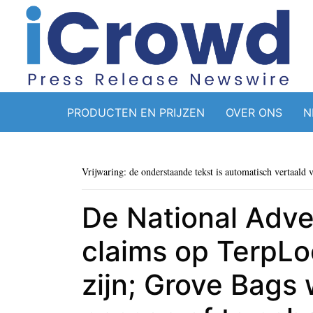
PRODUCTEN EN PRIJZEN
OVER ONS
N
Vrijwaring: de onderstaande tekst is automatisch vertaald 
De National Adver
claims op TerpL
zijn; Grove Bags