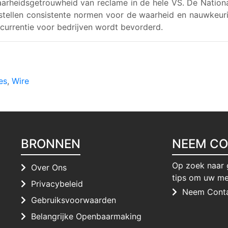
arheidsgetrouwheid van reclame in de hele VS. De Nationa
n stellen consistente normen voor de waarheid en nauwke
ncurrentie voor bedrijven wordt bevorderd.
es
,
Wire
BRONNEN
NEEM CO
Op zoek naar 
Over Ons
tips om uw me
Privacybeleid
Neem Cont
Gebruiksvoorwaarden
Belangrijke Openbaarmaking