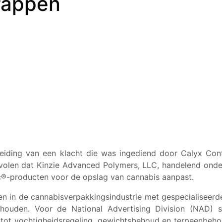
rappen
iding van een klacht die was ingediend door Calyx Conta
volen dat Kinzie Advanced Polymers, LLC, handelend onde
c®-producten voor de opslag van cannabis aanpast.
n in de cannabisverpakkingsindustrie met gespecialiseerd
ouden. Voor de National Advertising Division (NAD) st
g tot vochtigheidsregeling, gewichtsbehoud en terpeenbe