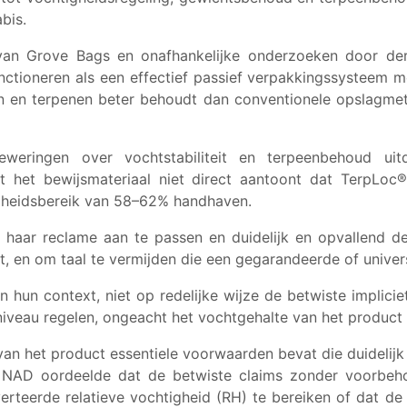
bis.
van Grove Bags en onafhankelijke onderzoeken door der
ctioneren als een effectief passief verpakkingssysteem 
en en terpenen beter behoudt dan conventionele opslagme
ingen over vochtstabiliteit en terpeenbehoud uitdru
 het bewijsmateriaal niet direct aantoont dat TerpLoc
igheidsbereik van 58–62% handhaven.
aar reclame aan te passen en duidelijk en opvallend 
, en om taal te vermijden die een gegarandeerde of univer
in hun context, niet op redelijke wijze de betwiste impli
niveau regelen, ongeacht het vochtgehalte van het product
an het product essentiele voorwaarden bevat die duidelij
. NAD oordeelde dat de betwiste claims zonder voorbeho
verteerde relatieve vochtigheid (RH) te bereiken of dat 