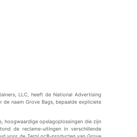
iners, LLC, heeft de National Advertising
r de naam Grove Bags, bepaalde expliciete
e, hoogwaardige opslagoplossingen die zijn
ond de reclame-uitingen in verschillende
houd voor de TerpLoc®-producten van Grove