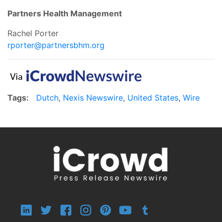
Partners Health Management
Rachel Porter
rporter@partnersbhm.org
Tags:
Dutch
,
Nexis Newswire
,
United States
,
Wire