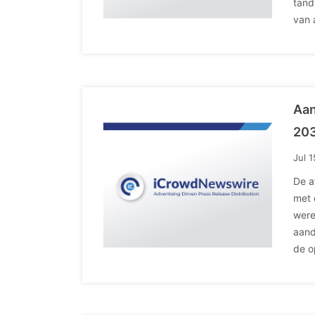
tand
van 
Aan
20
Jul 
De a
met 
were
aand
de o