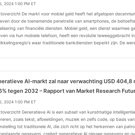
15, 2024 1:00 PM ET
toverzicht De markt voor mobiel geld heeft het afgelopen decenniu
even door de toenemende penetratie van smartphones, de behoefte aa
talisering van financiële diensten. Mobiel geld, een dienst waarmee
even via hun mobiele telefoon, heeft een revolutie teweeggebracht in 
ikkelingsregio's waar traditionele bankdiensten beperkt zijn. De wer
eratieve AI-markt zal naar verwachting USD 404,8 
6% tegen 2032 – Rapport van Market Research Futu
15, 2024 1:00 PM ET
toverzicht Generatieve AI is een subset van kunstmatige intelligent
reren, zoals tekst, afbeeldingen, muziek en zelfs code, op basis va
nstelling tot traditionele AI, die zich richt op het herkennen van pa
bestaande gegevens, creëert generatieve AI nieuwe gegevens en ou