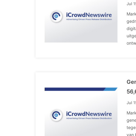
Jul 
Mark
gedr
digi
uitg
ontw
Gen
56,
Jul 
Mark
gene
tege
van 