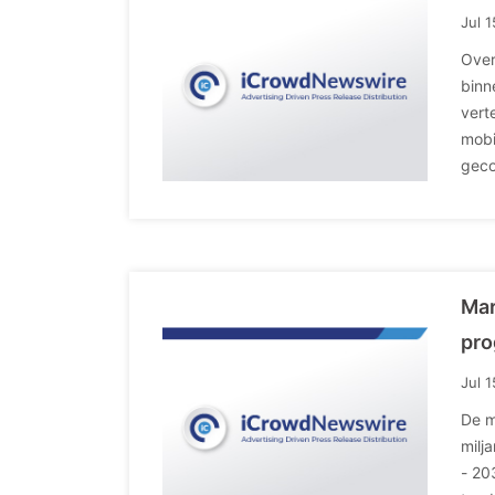
Jul 
Over
binn
vert
mobi
geco
Mar
pro
Jul 
De m
milj
- 20