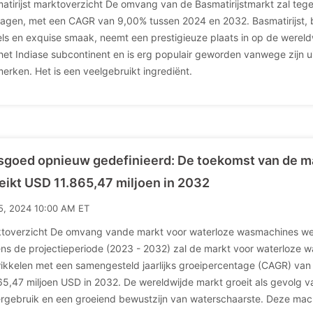
atirijst marktoverzicht De omvang van de Basmatirijstmarkt zal tege
agen, met een CAGR van 9,00% tussen 2024 en 2032. Basmatirijst,
els en exquise smaak, neemt een prestigieuze plaats in op de wereldwi
het Indiase subcontinent en is erg populair geworden vanwege zijn u
erken. Het is een veelgebruikt ingrediënt.
goed opnieuw gedefinieerd: De toekomst van de m
eikt USD 11.865,47 miljoen in 2032
15, 2024 10:00 AM ET
toverzicht De omvang vande markt voor waterloze wasmachines werd
ens de projectieperiode (2023 - 2032) zal de markt voor waterloze 
ikkelen met een samengesteld jaarlijks groeipercentage (CAGR) van 
65,47 miljoen USD in 2032. De wereldwijde markt groeit als gevolg
rgebruik en een groeiend bewustzijn van waterschaarste. Deze mac