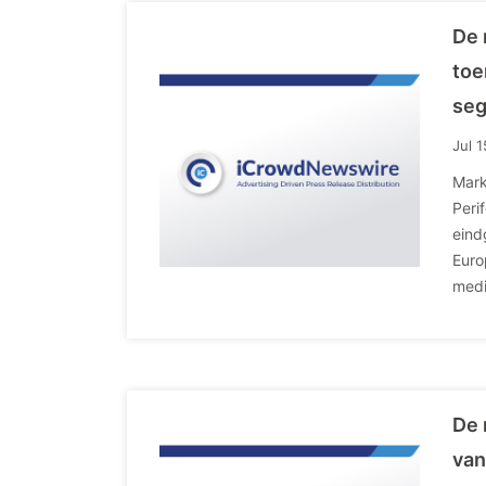
De 
toe
seg
Jul 
Mark
Peri
eind
Euro
medi
De 
van