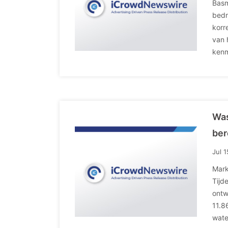
Basm
bedr
korr
van 
kenm
Was
ber
Jul 
Mark
Tijd
ontw
11.8
wate