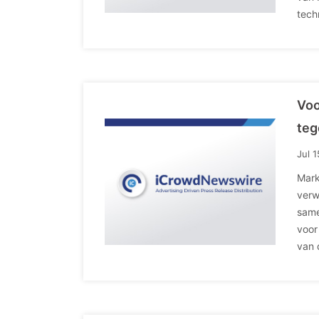
tech
Voo
teg
Jul 
Mark
verw
same
voor
van 