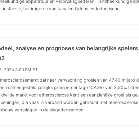
heelkundige apparatuur en verbruiksgoederen. Tandheelkundige spuit
anesthesie, het irrigeren van kanalen tijdens endodontische.
deel, analyse en prognoses van belangrijke spelers
32
15, 2024 3:00 PM ET
therosclerosemarkt zal naar verwachting groeien van 47,40 miljard dol
een samengesteld jaarlijks groeipercentage (CAGR) van 3,50% tijden
ldwijde markt voor atherosclerose kent een aanzienlijke groei als gev
oeningen, die vaak in verband worden gebracht met atherosclerose
pbouw van plaque in de slagaderwanden..