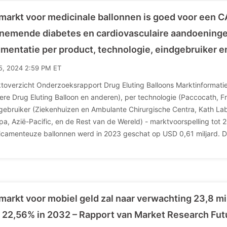
markt voor medicinale ballonnen is goed voor een C
nemende diabetes en cardiovasculaire aandoening
mentatie per product, technologie, eindgebruiker e
15, 2024 2:59 PM ET
toverzicht Onderzoeksrapport Drug Eluting Balloons Marktinformatie 
fere Drug Eluting Balloon en anderen), per technologie (Paccocath, 
gebruiker (Ziekenhuizen en Ambulante Chirurgische Centra, Kath Lab
pa, Azië-Pacific, en de Rest van de Wereld) - marktvoorspelling to
camenteuze ballonnen werd in 2023 geschat op USD 0,61 miljard. D
markt voor mobiel geld zal naar verwachting 23,8 
 22,56% in 2032 – Rapport van Market Research Fu