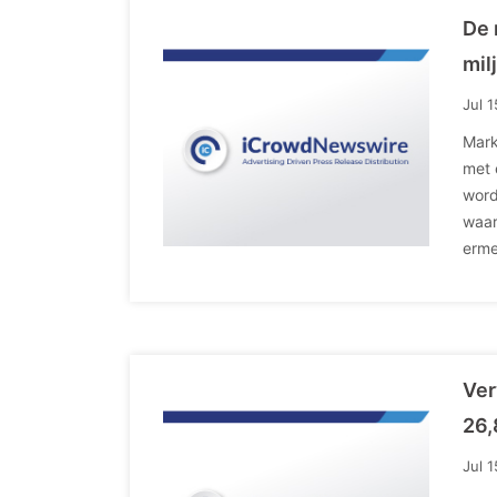
De 
mil
Jul 
Mark
met 
word
waar
erme
Ver
26,
Jul 