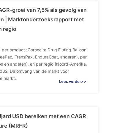
AGR-groei van 7,5% als gevolg van
en | Marktonderzoeksrapport met
n regio
per product (Coronaire Drug Eluting Balloon,
FreePac, TransPax, EnduraCoat, anderen), per
s en anderen), en per regio (Noord-Amerika,
t 2032. De omvang van de markt voor
e markt.
Lees verder>>
miljard USD bereiken met een CAGR
ture (MRFR)