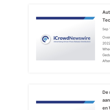
Aut
Tec
Sep 
Over
2022
Whee
Gedu
Afte
De 
aan
en 