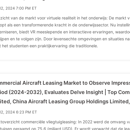
12, 2024 7:00 PM ET
zicht van de markt voor virtuele realiteit in het onderwijs: De markt vo
opt als een transformerende kracht in de onderwijssector. Nu instell
rniseren, biedt VR meeslepende en interactieve ervaringen, waard
ijpen en te volgen zijn. Door levensechte omgevingen en situaties na
t het studenten een praktijkervaring die traditionele.
mercial Aircraft Leasing Market to Observe Impres
iod (2024-2032), Evaluates Delve Insight | Top Com
ited, China Aircraft Leasing Group Holdings Limited,
12, 2024 6:23 PM ET
toverzicht commerciële vliegtuigleasing: In 2022 werd de omvang 
gtuigen geraamd op 75,6 (miljard USD). Er wordt verwacht dat de le