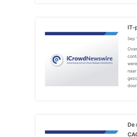
IT-
Sep 
Over
cont
were
naar
gezo
door
De 
CAG