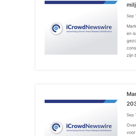
mil
Sep 
Mark
en i
gezo
cons
zijn
Mar
20
Sep 
Over
voor