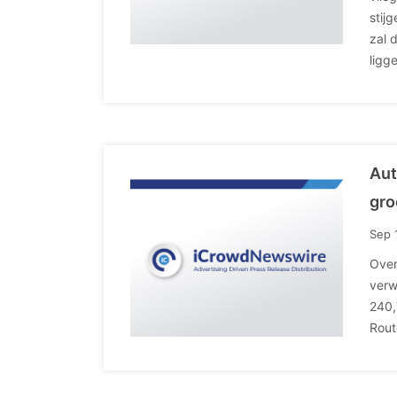
stij
zal 
ligg
Aut
gro
Sep 
Over
verw
240,
Rout