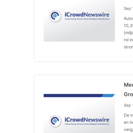
Sep 
Auto
10,3
(mil
rol 
stro
Med
Gro
Sep 
De m
en h
verg