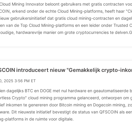
Cloud Mining Innovator beloont gebruikers met gratis contracten voo
OIN, erkend onder de echte Cloud Mining-platforms, heeft haar "
ieuw gebruikersinitiatief dat gratis cloud mining-contracten en dage
een van de Top Cloud Mining-platforms en een leider onder Trusted 
oudige, hardwarevrije manier om grote cryptocurrencies te delven.Gra
COIN introduceert nieuw "Gemakkelijk crypto-ink
10, 2025 3:56 PM ET
ien dagelijks BTC en DOGE met nul hardware en geautomatiseerde b
ortless Crypto" cloud mining programma gelanceerd, ontworpen om 
ief inkomen te genereren door Bitcoin mining en Dogecoin mining, z
ware. Dit nieuwste initiatief bevestigt de status van QFSCOIN als e
ng-platforms in de ruimte voor digitale.