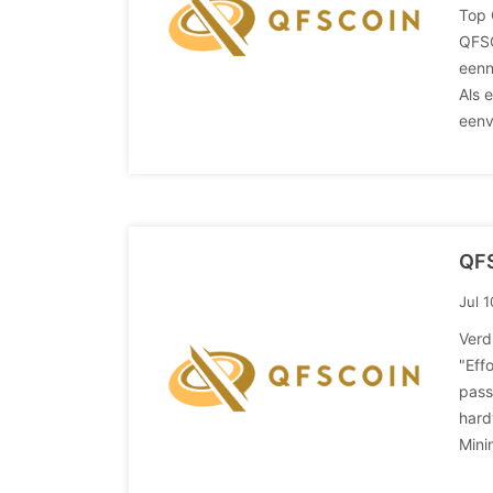
Top 
QFSC
eenn
Als 
eenv
QFS
Jul 
Verd
"Eff
pass
hard
Mini