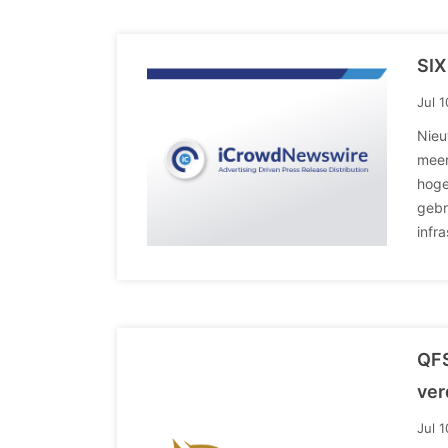
SIX
Jul 
Nieu
meer
hoge
gebr
infr
QFS
ver
Jul 