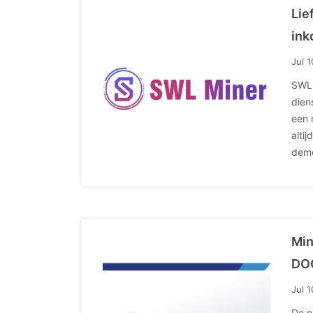
Lie
ink
Jul 
SWL 
dien
een 
alti
demo
Min
DOG
Jul 
De n