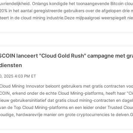
euvriendelijkheid. Onlangs kondigde het toonaangevende Bitcoin clo
20% in het aantal geregistreerde gebruikers over de afgelopen dri
cteert in de cloud mining industrie.Deze mijlpaalgroei weerspiegelt nie
COIN lanceert "Cloud Gold Rush" campagne met grat
diensten
10, 2025 4:03 PM ET
Cloud Mining Innovator beloont gebruikers met gratis contracten voo
OIN, erkend onder de echte Cloud Mining-platforms, heeft haar "
ieuw gebruikersinitiatief dat gratis cloud mining-contracten en dage
van de Top Cloud Mining-platforms en een leider onder Trusted Clou
oudige, hardwarevrije manier om grote cryptocurrencies te delven.Gra