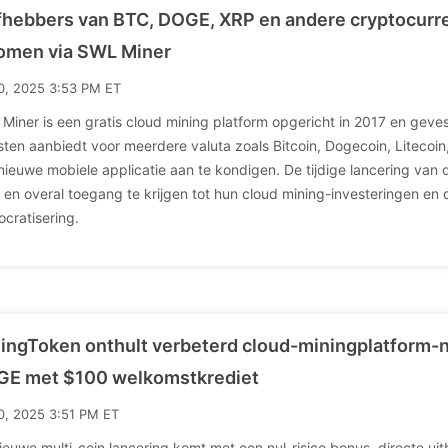
fhebbers van BTC, DOGE, XRP en andere cryptocurrenc
omen via SWL Miner
10, 2025 3:53 PM ET
Miner is een gratis cloud mining platform opgericht in 2017 en geves
sten aanbiedt voor meerdere valuta zoals Bitcoin, Dogecoin, Litecoin,
nieuwe mobiele applicatie aan te kondigen. De tijdige lancering van d
jd en overal toegang te krijgen tot hun cloud mining-investeringen e
cratisering.
ingToken onthult verbeterd cloud-miningplatform-
E met $100 welkomstkrediet
10, 2025 3:51 PM ET
ieuwe multi-coin lancering komt met een nul-risico bonus, directe uitb