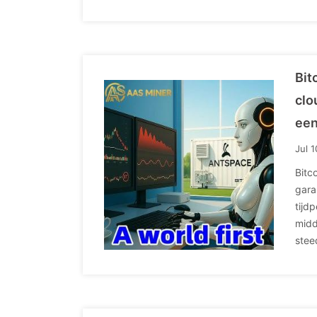
Bit
clo
een
Jul 
Bitc
gara
tijd
midd
stee