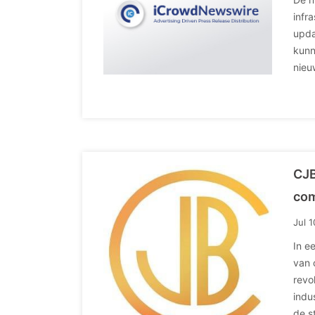
infr
upda
kunn
nieu
CJB
com
Jul 
In e
van 
revo
indu
de s