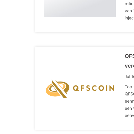
mili
van 
inje
QFS
ver
Jul 
Top 
QFSC
eenn
een 
eenv