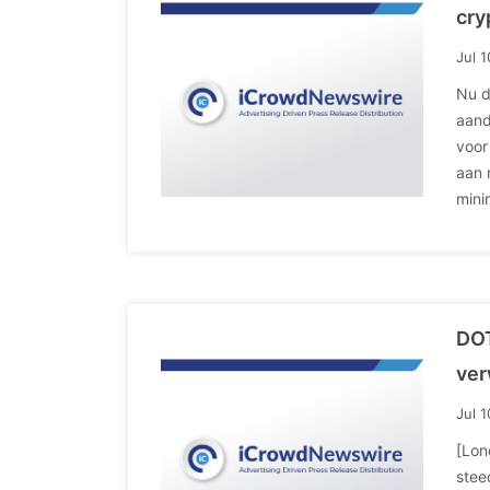
cry
Jul 
Nu d
aand
voor
aan 
mini
DOT
ve
Jul 
[Lon
stee