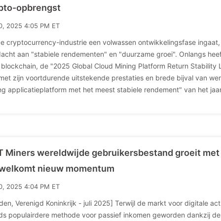
pto-opbrengst
10, 2025 4:05 PM ET
e cryptocurrency-industrie een volwassen ontwikkelingsfase ingaat
acht aan "stabiele rendementen" en "duurzame groei". Onlangs hee
 blockchain, de "2025 Global Cloud Mining Platform Return Stability L
met zijn voortdurende uitstekende prestaties en brede bijval van we
ng applicatieplatform met het meest stabiele rendement" van het jaa
 Miners wereldwijde gebruikersbestand groeit me
rwelkomt nieuw momentum
10, 2025 4:04 PM ET
den, Verenigd Koninkrijk - juli 2025] Terwijl de markt voor digitale ac
ds populairdere methode voor passief inkomen geworden dankzij de la