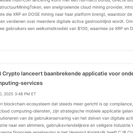
astructuurMiningToken, een snelgroeiende cloud mining provider, int
te die XRP en DOGE mining naar haar platform brengt, waardoor de
en verdienen over meerdere digitale activa gestroomlijnd wordt. Om 
we gebruikers een welkomstkrediet van $100, waarmee ze XRP en 
 Crypto lanceert baanbrekende applicatie voor onde
puting-services
10, 2025 3:48 PM ET
en blockchain-ecosysteem dat steeds meer gericht is op compliance
cloud computing-diensten, zijn strategische mobiele applicatie gelanc
lutioneren van de gebruikerservaring van het delven van digitale ac
strie naar een slimmere, gebruiksvriendelijkere en veiligere indust
trenge financiele regelgeving in het Verenigd Koninkrijk heeft CJB Cr