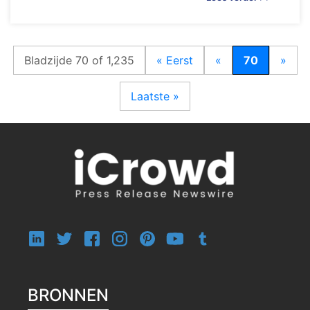
Bladzijde 70 of 1,235
« Eerst
«
70
»
Laatste »
BRONNEN