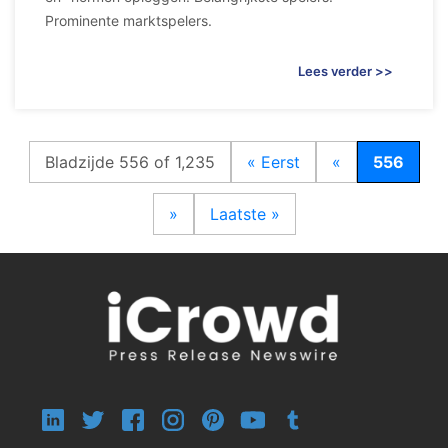
Prominente marktspelers.
Lees verder >>
Bladzijde 556 of 1,235
« Eerst
«
556
»
Laatste »