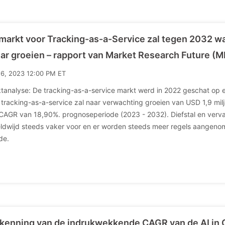
markt voor Tracking-as-a-Service zal tegen 2032 waa
lar groeien – rapport van Market Research Future (
16, 2023 12:00 PM ET
tanalyse: De tracking-as-a-service markt werd in 2022 geschat op 
 tracking-as-a-service zal naar verwachting groeien van USD 1,9 milj
CAGR van 18,90%. prognoseperiode (2023 - 2032). Diefstal en ver
ldwijd steeds vaker voor en er worden steeds meer regels aangenomen
de.
kenning van de indrukwekkende CAGR van de AI in 