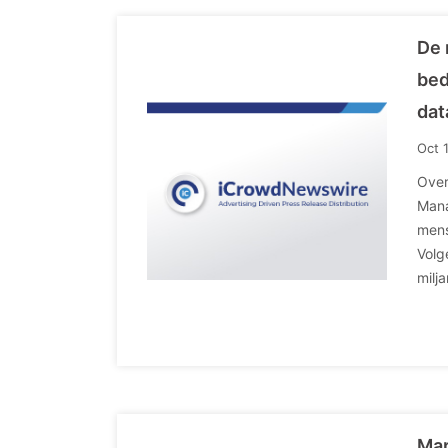
De 
bed
dat
Oct 
Over
Mana
mens
Volg
milja
Mar