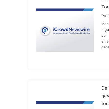
Toe
Oct 
Mark
tege
de m
en a
gehe
De 
gev
toe