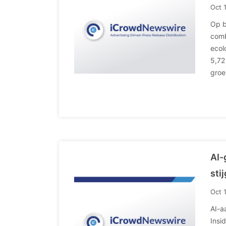
Oct 
Op b
comb
ecol
5,72
groe
AI-
sti
Oct 
AI-a
Insi