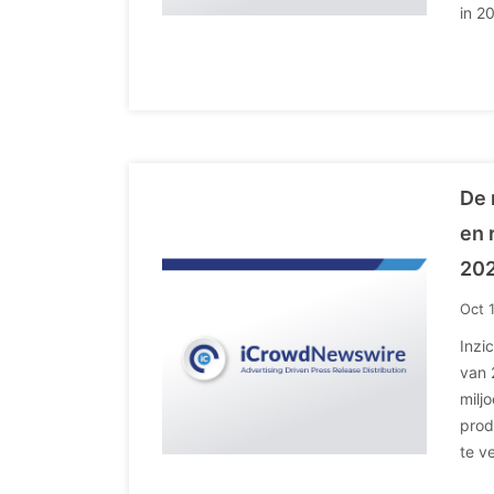
in 2
De 
en 
202
Oct 
Inzi
van 
milj
prod
te v