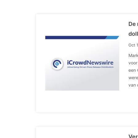
De 
dol
Oct 
Mark
voor
een 
were
van 
Ver