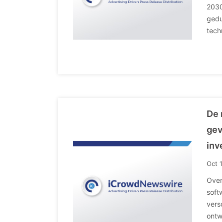
2030
gedu
tech
De 
gev
inv
Oct 
Over
soft
vers
ontw