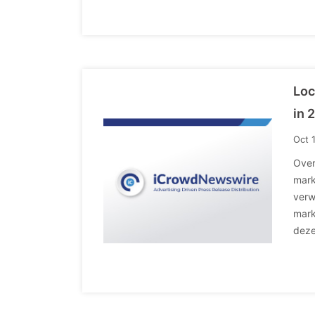
Loc
in 
Oct 
Over
mark
verw
mark
deze