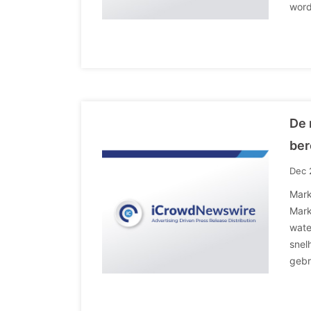
word
De 
ber
Dec 
Mark
Mark
wate
snel
gebr