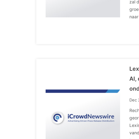
zal 
groe
naar
Lex
AI,
ond
Dec 
Rech
geor
Lexi
vand