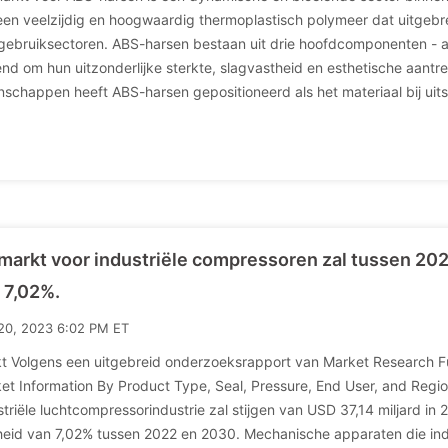
 een veelzijdig en hoogwaardig thermoplastisch polymeer dat uitgebre
gebruiksectoren. ABS-harsen bestaan uit drie hoofdcomponenten - acr
nd om hun uitzonderlijke sterkte, slagvastheid en esthetische aant
nschappen heeft ABS-harsen gepositioneerd als het materiaal bij uit
markt voor industriële compressoren zal tussen 2
 7,02%.
20, 2023 6:02 PM ET
t Volgens een uitgebreid onderzoeksrapport van Market Research Fu
et Information By Product Type, Seal, Pressure, End User, and Regio
striële luchtcompressorindustrie zal stijgen van USD 37,14 miljard in
heid van 7,02% tussen 2022 en 2030. Mechanische apparaten die in