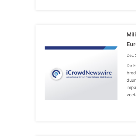
Mil
Eur
Dec 
De E
bred
duur
impa
voet