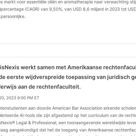
de markt voor essentiële oliën en aromatherapie naar verwachting sti
ipercentage (CAGR) van 9,50%, van USD 8,6 miljard in 2023 tot USD 
 persoonlijke.
isNexis werkt samen met Amerikaanse rechtenfacult
 de eerste wijdverspreide toepassing van juridisch g
erwijs aan de rechtenfaculteit.
20, 2023 9:00 PM ET
tenstudenten aan doorde American Bar Association erkende scholen 
iënteerde AI-tools die zijn afgestemd op het curriculum van de rec
sNexis® Legal & Professional, een toonaangevende wereldwijde levera
aag aangekondigd dat het de toegang van Amerikaanse rechtenfaculte