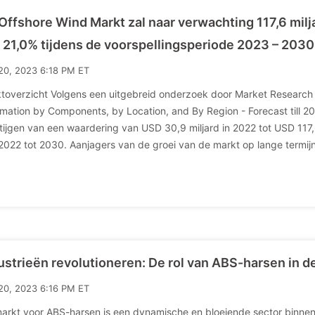
Offshore Wind Markt zal naar verwachting 117,6 mil
 21,0% tijdens de voorspellingsperiode 2023 – 2030
20, 2023 6:18 PM ET
toverzicht Volgens een uitgebreid onderzoek door Market Research
rmation by Components, by Location, and By Region - Forecast till 
stijgen van een waardering van USD 30,9 miljard in 2022 tot USD 117
2022 tot 2030. Aanjagers van de groei van de markt op lange termijn
ustrieën revolutioneren: De rol van ABS-harsen in d
20, 2023 6:16 PM ET
arkt voor ABS-harsen is een dynamische en bloeiende sector binnen