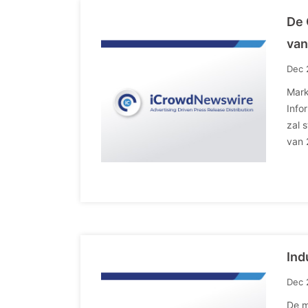
De 
van
Dec 
Mark
Info
zal 
van 
Ind
Dec 
De m