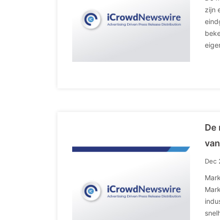
zijn
eind
beke
eige
De 
van
Dec 
Mark
Mark
indu
snel