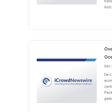
tran
inzi
Ove
Oc
Dec 
De c
econ
cent
Paci
gest