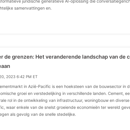
sformatieve juridische generatieve AI-oplossing die conversatiegericht 
chtelijke samenvattingen en.
r de grenzen: Het veranderende landschap van de ce
eaan
20, 2023 6:42 PM ET
ementmarkt in Azië-Pacific is een hoeksteen van de bouwsector in 
omische groei en verstedelijking in verschillende landen. Cement, 
rale rol in de ontwikkeling van infrastructuur, woningbouw en diverse 
fic, waar enkele van de snelst groeiende economieën ter wereld geves
egen als gevolg van de snelle stedelijke.