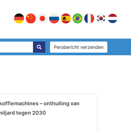
Persbericht verzenden
koffiemachines – onthulling van
miljard tegen 2030