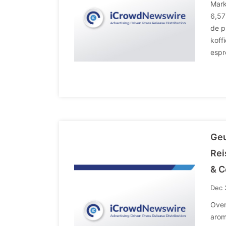
Mark
6,57
de p
koff
espr
Geu
Rei
& C
Dec 
Over
arom