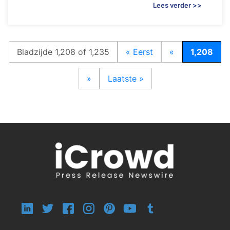
Lees verder >>
Bladzijde 1,208 of 1,235
« Eerst
«
1,208
»
Laatste »